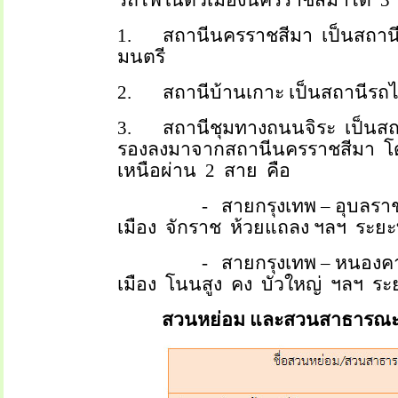
รถไฟในตัวเมืองนครราชสีมาได้
3
1.
สถานีนครราชสีมา
เป็นสถาน
มนตรี
2.
สถานีบ้านเกาะ เป็นสถานีรถไฟที
3.
สถานีชุมทางถนนจิระ
เป็นส
รองลงมาจากสถานีนครราชสีมา
โ
เหนือผ่าน
2
สาย
คือ
-
สายกรุงเทพ
–
อุบลรา
เมือง
จักราช
ห้วยแถลง ฯลฯ
ระย
-
สายกรุงเทพ
–
หนองค
เมือง
โนนสูง
คง
บัวใหญ่
ฯลฯ
ระ
สวนหย่อม และสวนสาธารณ