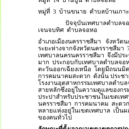
หมู่ที่
14
บ้านปูน
ตำบลจอหอ
หมู่ที่
3
บ้านขนาย
ตำบลบ้านเกาะ
ปัจจุบันเทศบาลตำบลจ
เจนจบทิศ
ตำบลจอหอ
อำเภอเมืองนครราชสีมา
จังหวัด
ระยะห่างจากจังหวัดนครราชสีมา
เทศบาลนครนครราชสีมา
จึงมีปร
มาก
ประกอบกับเทศบาลตำบลจอหอเป
ตะวันออกเฉียงเหนือ
โดยมีถนนมิ
การคมนาคมสะดวก
ดังนั้น ประ
โรงงานอุตสาหกรรมเทศบาลตำบลจอ
สายหลักซึ่งอยู่ในความดูแลของกร
ประปาสำหรับประชาชนในเขตเทศบาล
นครราชสีมา
การคมนาคม
สะดวก
หลายแห่งอยู่ในเขตเทศบาล
เป็นผ
ของคนทั่วไป